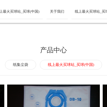
上最火买球站_买球(中国)
关于我们
线上最火买球站_买球
产品中心
纸集尘袋
线上最火买球站_买球(中国)