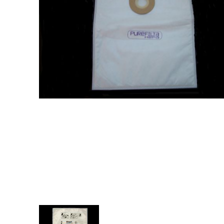
JMW25