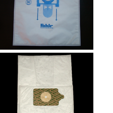
JMW2
JMW5