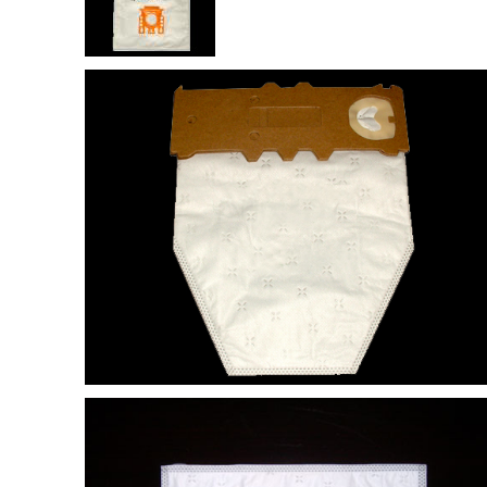
JMW3
JMW6