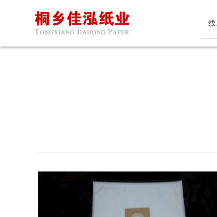
线上最火买球站_买球(中国)
线