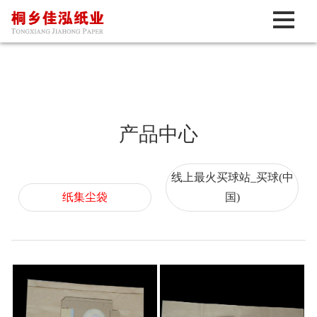
线上最火买球站_买球(中国)
产品中心
线上最火买球站_买球(中
纸集尘袋
国)